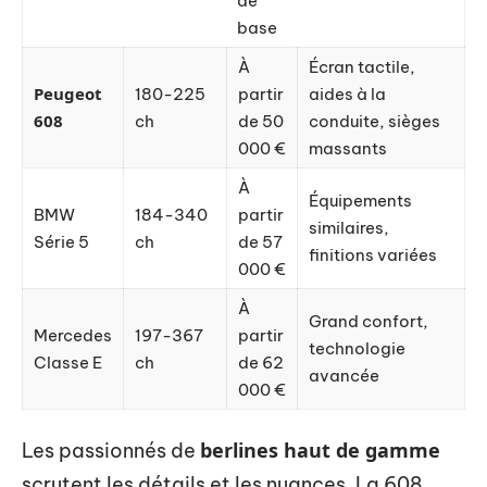
de
base
À
Écran tactile,
Peugeot
180-225
partir
aides à la
608
ch
de 50
conduite, sièges
000 €
massants
À
Équipements
BMW
184-340
partir
similaires,
Série 5
ch
de 57
finitions variées
000 €
À
Grand confort,
Mercedes
197-367
partir
technologie
Classe E
ch
de 62
avancée
000 €
berlines haut de gamme
Les passionnés de
scrutent les détails et les nuances. La 608