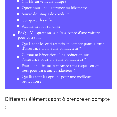
Choisir un véhicule adapté
Opter pour une assurance au kilomètre
Suivre des stages de conduite
Comparer les offres
Augmenter la franchise
FAQ – Vos questions sur l’assurance d’une voiture
pour votre fils
Quels sont les critères pris en compte pour le tarif
d’assurance d’un jeune conducteur ?
Comment bénéficier d’une réduction sur
l’assurance pour un jeune conducteur ?
Faut-il choisir une assurance tous risques ou au
tiers pour un jeune conducteur ?
Quelles sont les options pour une meilleure
protection ?
Différents éléments sont à prendre en compte
: