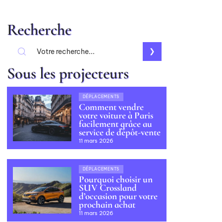
Recherche
Sous les projecteurs
DÉPLACEMENTS
Comment vendre
votre voiture à Paris
facilement grâce au
service de dépôt-vente
11 mars 2026
DÉPLACEMENTS
Pourquoi choisir un
SUV Crossland
d’occasion pour votre
prochain achat
11 mars 2026