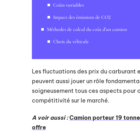
Coûts variables
Impact des émissions de CO2
Méthodes de calcul du coût d’un camion
Choix du véhicule
Les fluctuations des prix du carburant
peuvent aussi jouer un rôle fondamental
soigneusement tous ces aspects pour op
compétitivité sur le marché.
A voir aussi :
Camion porteur 19 tonne
offre