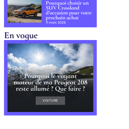
Pourquoi choisir un
SUV Crossland
d’occasion pour votre
prochain achat
11 mars 2026
En vogue
Pourquoi le voyant
moteur de ma Peugeot 208
reste allumé ? Que faire ?
VOITURE